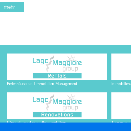
mehr
Ferienhäuser und Immobilien-Management
Immobilien
Rénovations et conseils immobiliers
Tour opera