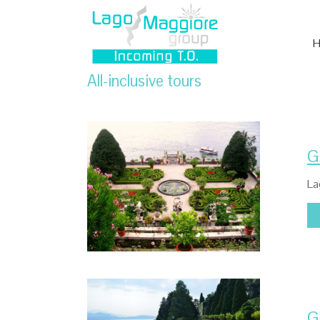
All-inclusive tours
G
La
G