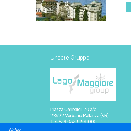
Unsere Gruppe:
Piazza Garibaldi, 20 a/b
28922 Verbania Pallanza (VB)
Tel: +39 0323 1981000
incomingto@lagomaggioregroup.com
Notice