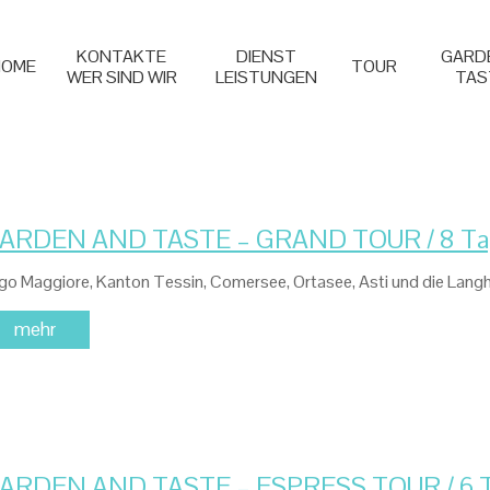
KONTAKTE
DIENST
GARD
HOME
TOUR
WER SIND WIR
LEISTUNGEN
TAS
ARDEN AND TASTE – GRAND TOUR / 8 Ta
go Maggiore, Kanton Tessin, Comersee, Ortasee, Asti und die Langh
mehr
ARDEN AND TASTE – ESPRESS TOUR / 6 