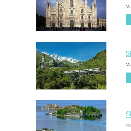
Ma
S
Ma
S
Ma