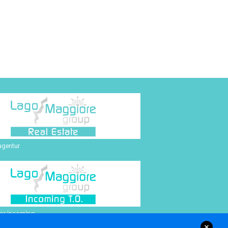
agentur
tor incoming