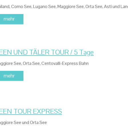
iland, Como See, Lugano See, Maggiore See, Orta See, Asti und Lan
mehr
EEN UND TÄLER TOUR / 5 Tage
ggiore See, Orta See, Centovalli-Express Bahn
mehr
EEN TOUR EXPRESS
ggiore See und Orta See