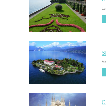
La
S
Ma
C